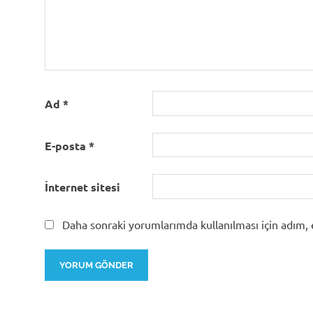
Ad
*
E-posta
*
İnternet sitesi
Daha sonraki yorumlarımda kullanılması için adım, 