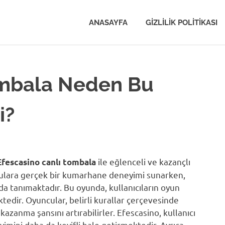
ANASAYFA
GIZLILIK POLITIKASI
ombala Neden Bu
i?
ile eğlenceli ve kazançlı
Efescasino canlı tombala
nculara gerçek bir kumarhane deneyimi sunarken,
a tanımaktadır. Bu oyunda, kullanıcıların oyun
tedir. Oyuncular, belirli kurallar çerçevesinde
azanma şansını artırabilirler. Efescasino, kullanıcı
yimini daha da keyifli hale getirmektedir. Ayrıca,