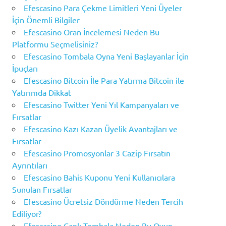
Efescasino Para Çekme Limitleri Yeni Üyeler
İçin Önemli Bilgiler
Efescasino Oran İncelemesi Neden Bu
Platformu Seçmelisiniz?
Efescasino Tombala Oyna Yeni Başlayanlar İçin
İpuçları
Efescasino Bitcoin İle Para Yatırma Bitcoin ile
Yatırımda Dikkat
Efescasino Twitter Yeni Yıl Kampanyaları ve
Fırsatlar
Efescasino Kazı Kazan Üyelik Avantajları ve
Fırsatlar
Efescasino Promosyonlar 3 Cazip Fırsatın
Ayrıntıları
Efescasino Bahis Kuponu Yeni Kullanıcılara
Sunulan Fırsatlar
Efescasino Ücretsiz Döndürme Neden Tercih
Ediliyor?
Efescasino Canlı Tombala Neden Bu Oyun