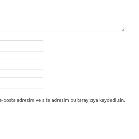
e-posta adresim ve site adresim bu tarayıcıya kaydedilsin.