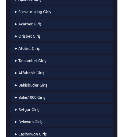
➤ Sheratonking Giriş
➤ Acarbet Giriş
➤ Orisbet Giriş
➤ Alobet Giriş
➤ Tamambet Giriş
➤ Alfabahis Giriş
➤ Bahisbudur Giriş
➤ Bahis1000 Giriş
➤ Betgar Giriş
➤ Beinwon Giriş
➤ Casinowon Giriş