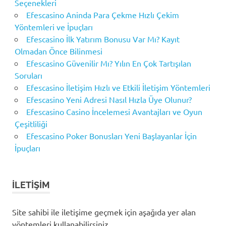
Seçenekleri
Efescasino Aninda Para Çekme Hızlı Çekim
Yöntemleri ve İpuçları
Efescasino İlk Yatırım Bonusu Var Mı? Kayıt
Olmadan Önce Bilinmesi
Efescasino Güvenilir Mı? Yılın En Çok Tartışılan
Soruları
Efescasino İletişim Hızlı ve Etkili İletişim Yöntemleri
Efescasino Yeni Adresi Nasıl Hızla Üye Olunur?
Efescasino Casino İncelemesi Avantajları ve Oyun
Çeşitliliği
Efescasino Poker Bonusları Yeni Başlayanlar İçin
İpuçları
İLETIŞIM
Site sahibi ile iletişime geçmek için aşağıda yer alan
yöntemleri kullanabilirsiniz.