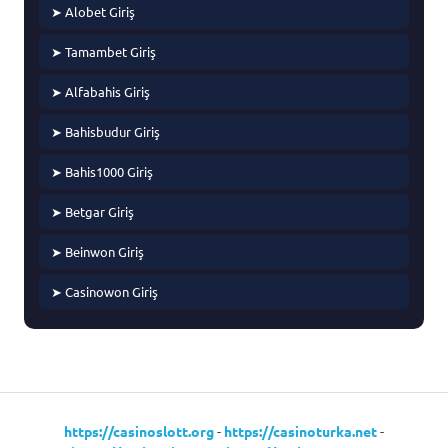
➤ Alobet Giriş
➤ Tamambet Giriş
➤ Alfabahis Giriş
➤ Bahisbudur Giriş
➤ Bahis1000 Giriş
➤ Betgar Giriş
➤ Beinwon Giriş
➤ Casinowon Giriş
https://casinoslott.org
-
https://casinoturka.net
-