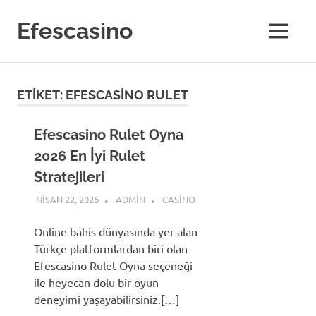
Skip
to
Efescasino
MENU
content
ETIKET:
EFESCASINO RULET
Efescasino Rulet Oyna
2026 En İyi Rulet
Stratejileri
NISAN 22, 2026
ADMIN
CASINO
Online bahis dünyasında yer alan
Türkçe platformlardan biri olan
Efescasino Rulet Oyna seçeneği
ile heyecan dolu bir oyun
deneyimi yaşayabilirsiniz.[…]