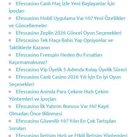
Efescasino Canlı Maç İzle Yeni Başlayanlar İçin
İpuçları
Efescasino Mobil Uygulama Var Mı? Yeni Özellikler
ve Güncellemeler
Efescasino Zeplin 2026 Güncel Oyun Seçenekleri
Efescasino Tek Maça Bahis Yap Opsiyonlar ve
Taktiklerle Kazanın
Efescasino Freespin Neden Bu Fırsatları
Kaçırmamalısınız?
Efescasino Vip Üyelik 5 Adımda Kolay Üyelik Süreci
Efescasino Canlı Casino 2026 Yılı İçin En İyi Oyun
Seçenekleri
Efescasino Aninda Para Çekme Hızlı Çekim
Yöntemleri ve İpuçları
Efescasino İlk Yatırım Bonusu Var Mı? Kayıt
Olmadan Önce Bilinmesi
Efescasino Güvenilir Mı? Yılın En Çok Tartışılan
Soruları
Efescasino İletişim Hızlı ve Etkili İletişim Yöntemleri