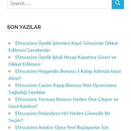
SEARCH
for:
SON YAZILAR
Efescasino Üyelik İşlemleri Kayıt Sürecinde Dikkat
Edilmesi Gerekenler
Efescasino Üyelik İptali Hesap Kapatma Süreci ve
Dikkat Edilmesi
Efescasino Hoşgeldin Bonusu 3 Kolay Adımda Nasıl
Alınır?
Efescasino Casino Kayıp Bonusu Yeni Oyunculara
Sağladığı Faydalar
Efescasino Turnuva Bonusu Neden Öne Çıkıyor ve
Nasıl Katılınır?
Efescasino Dolandırıcı Mı? Neden Güvenilir Bir
Seçim?
Efescasino Aviator Oyna Yeni Başlayanlar İçin