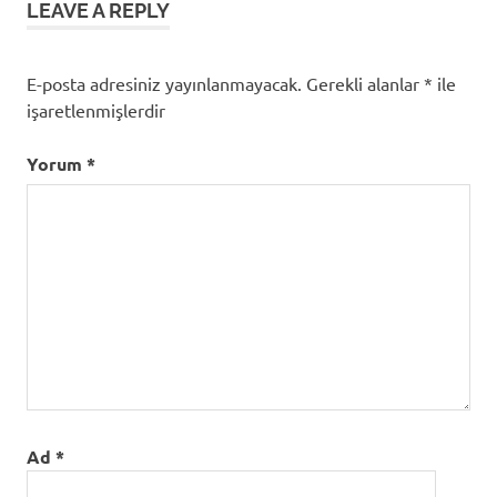
LEAVE A REPLY
E-posta adresiniz yayınlanmayacak.
Gerekli alanlar
*
ile
işaretlenmişlerdir
Yorum
*
Ad
*