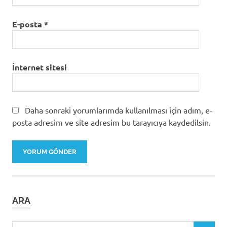
E-posta
*
İnternet sitesi
Daha sonraki yorumlarımda kullanılması için adım, e-
posta adresim ve site adresim bu tarayıcıya kaydedilsin.
ARA
Search