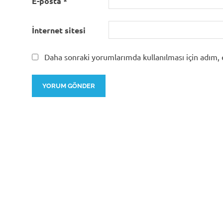
E-posta
*
İnternet sitesi
Daha sonraki yorumlarımda kullanılması için adım, 