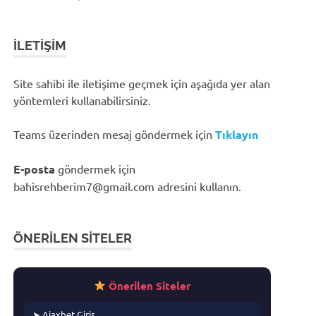
İLETIŞIM
Site sahibi ile iletişime geçmek için aşağıda yer alan
yöntemleri kullanabilirsiniz.
Teams üzerinden mesaj göndermek için
Tıklayın
E-posta
göndermek için
bahisrehberim7@gmail.com
adresini kullanın.
ÖNERILEN SITELER
Önerilen Siteler
➤ Ajaxbet Giriş