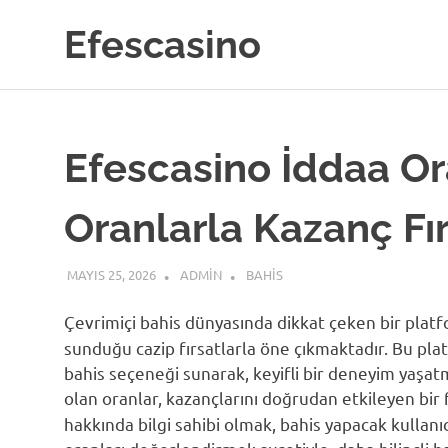
Skip
Efescasino
to
content
Efescasino İddaa Or
Oranlarla Kazanç Fır
MAYIS 25, 2026
ADMIN
BAHIS
Çevrimiçi bahis dünyasında dikkat çeken bir plat
sunduğu cazip fırsatlarla öne çıkmaktadır. Bu plat
bahis seçeneği sunarak, keyifli bir deneyim yaşat
olan oranlar, kazançlarını doğrudan etkileyen bir
hakkında bilgi sahibi olmak, bahis yapacak kullanıc