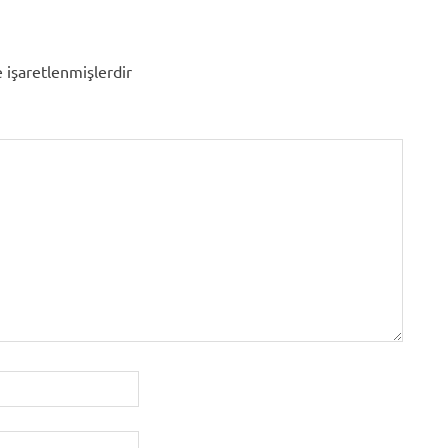
e işaretlenmişlerdir