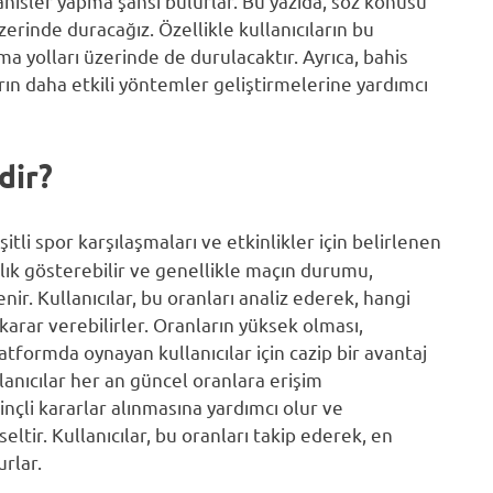
ahisler yapma şansı bulurlar. Bu yazıda, söz konusu
zerinde duracağız. Özellikle kullanıcıların bu
rma yolları üzerinde de durulacaktır. Ayrıca, bahis
arın daha etkili yöntemler geliştirmelerine yardımcı
dir?
itli spor karşılaşmaları ve etkinlikler için belirlenen
lılık gösterebilir ve genellikle maçın durumu,
ir. Kullanıcılar, bu oranları analiz ederek, hangi
arar verebilirler. Oranların yüksek olması,
platformda oynayan kullanıcılar için cazip bir avantaj
lanıcılar her an güncel oranlara erişim
inçli kararlar alınmasına yardımcı olur ve
eltir. Kullanıcılar, bu oranları takip ederek, en
urlar.