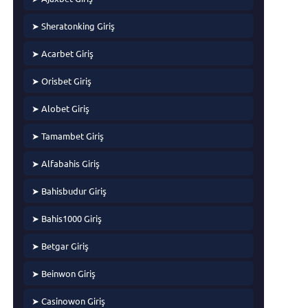
➤ Sheratonking Giriş
➤ Acarbet Giriş
➤ Orisbet Giriş
➤ Alobet Giriş
➤ Tamambet Giriş
➤ Alfabahis Giriş
➤ Bahisbudur Giriş
➤ Bahis1000 Giriş
➤ Betgar Giriş
➤ Beinwon Giriş
➤ Casinowon Giriş