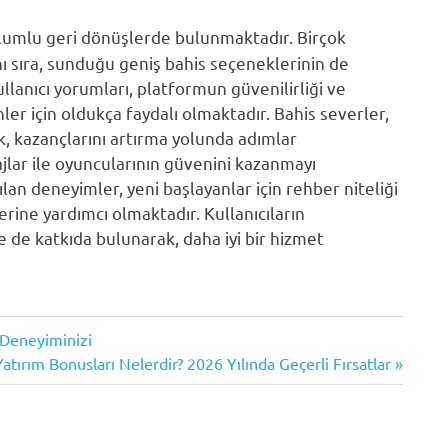
umlu geri dönüşlerde bulunmaktadır. Birçok
ı sıra, sunduğu geniş bahis seçeneklerinin de
lanıcı yorumları, platformun güvenilirliği ve
er için oldukça faydalı olmaktadır. Bahis severler,
k, kazançlarını artırma yolunda adımlar
ajlar ile oyuncularının güvenini kazanmayı
ılan deneyimler, yeni başlayanlar için rehber niteliği
lerine yardımcı olmaktadır. Kullanıcıların
 de katkıda bulunarak, daha iyi bir hizmet
 Deneyiminizi
atırım Bonusları Nelerdir? 2026 Yılında Geçerli Fırsatlar