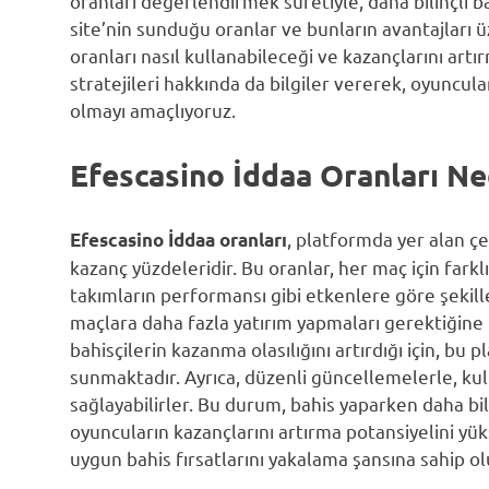
oranları değerlendirmek suretiyle, daha bilinçli b
site’nin sunduğu oranlar ve bunların avantajları ü
oranları nasıl kullanabileceği ve kazançlarını artı
stratejileri hakkında da bilgiler vererek, oyuncul
olmayı amaçlıyoruz.
Efescasino İddaa Oranları Ne
, platformda yer alan çeş
Efescasino İddaa oranları
kazanç yüzdeleridir. Bu oranlar, her maç için fark
takımların performansı gibi etkenlere göre şekillen
maçlara daha fazla yatırım yapmaları gerektiğine k
bahisçilerin kazanma olasılığını artırdığı için, bu 
sunmaktadır. Ayrıca, düzenli güncellemelerle, kul
sağlayabilirler. Bu durum, bahis yaparken daha bil
oyuncuların kazançlarını artırma potansiyelini yüks
uygun bahis fırsatlarını yakalama şansına sahip ol