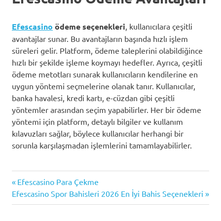
Efescasino
ödeme seçenekleri
, kullanıcılara çeşitli
avantajlar sunar. Bu avantajların başında hızlı işlem
süreleri gelir. Platform, ödeme taleplerini olabildiğince
hızlı bir şekilde işleme koymayı hedefler. Ayrıca, çeşitli
ödeme metotları sunarak kullanıcıların kendilerine en
uygun yöntemi seçmelerine olanak tanır. Kullanıcılar,
banka havalesi, kredi kartı, e-cüzdan gibi çeşitli
yöntemler arasından seçim yapabilirler. Her bir ödeme
yöntemi için platform, detaylı bilgiler ve kullanım
kılavuzları sağlar, böylece kullanıcılar herhangi bir
sorunla karşılaşmadan işlemlerini tamamlayabilirler.
Previous
Yazı
Efescasino Para Çekme
Next
Post:
Efescasino Spor Bahisleri 2026 En İyi Bahis Seçenekleri
gezinmesi
Post: