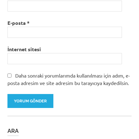
E-posta
*
İnternet sitesi
Daha sonraki yorumlarımda kullanılması için adım, e-
posta adresim ve site adresim bu tarayıcıya kaydedilsin.
ARA