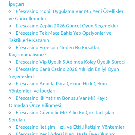
İpuçları
Efescasino Mobil Uygulama Var Mı? Yeni Özellikler
ve Güncellemeler
Efescasino Zeplin 2026 Güncel Oyun Seçenekleri
Efescasino Tek Maça Bahis Yap Opsiyonlar ve
Taktiklerle Kazanın
Efescasino Freespin Neden Bu Fırsatları
Kaçırmamalısınız?
Efescasino Vip Üyelik 5 Adımda Kolay Üyelik Süreci
Efescasino Canlı Casino 2026 Yılı İçin En İyi Oyun
Seçenekleri
Efescasino Aninda Para Çekme Hızlı Çekim
Yöntemleri ve İpuçları
Efescasino İlk Yatırım Bonusu Var Mı? Kayıt
Olmadan Önce Bilinmesi
Efescasino Güvenilir Mı? Yılın En Çok Tartışılan
Soruları
Efescasino İletişim Hızlı ve Etkili İletişim Yöntemleri
Efescasino Yeni Adresi Nasıl Hızla Üye Olunur?