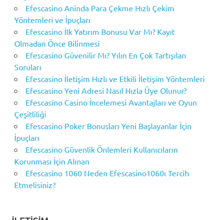
Efescasino Aninda Para Çekme Hızlı Çekim
Yöntemleri ve İpuçları
Efescasino İlk Yatırım Bonusu Var Mı? Kayıt
Olmadan Önce Bilinmesi
Efescasino Güvenilir Mı? Yılın En Çok Tartışılan
Soruları
Efescasino İletişim Hızlı ve Etkili İletişim Yöntemleri
Efescasino Yeni Adresi Nasıl Hızla Üye Olunur?
Efescasino Casino İncelemesi Avantajları ve Oyun
Çeşitliliği
Efescasino Poker Bonusları Yeni Başlayanlar İçin
İpuçları
Efescasino Güvenlik Önlemleri Kullanıcıların
Korunması İçin Alınan
Efescasino 1060 Neden Efescasino1060ı Tercih
Etmelisiniz?