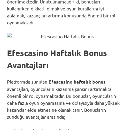
önerilmektedir. Unutulmamalıdır ki, bonusları
kullanırken dikkatli olmak ve oyun kurallarını iyi
anlamak, kazançları artırma konusunda önemli bir rol
oynamaktadır.
Efescasino Haftalık Bonus
Avantajları
Platformda sunulan
Efescasino haftalık bonus
avantajları, oyuncuların kazanma şansını artırmakta
önemli bir rol oynamaktadır. Bu bonuslar, oyuncuların
daha fazla oyun oynamasına ve dolayısıyla daha yüksek
kazançlar elde etmesine olanak tanır. Bonusların
sunduğu avantajlar arasında;