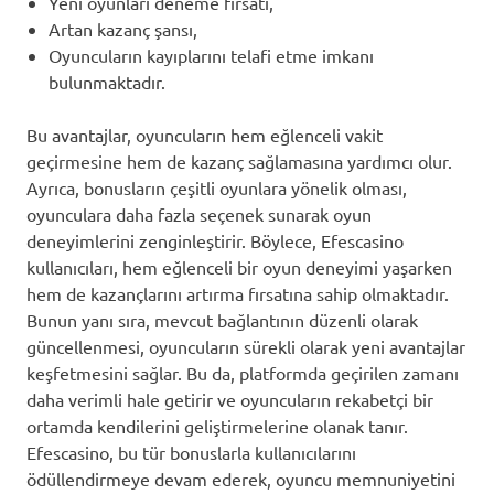
Yeni oyunları deneme fırsatı,
Artan kazanç şansı,
Oyuncuların kayıplarını telafi etme imkanı
bulunmaktadır.
Bu avantajlar, oyuncuların hem eğlenceli vakit
geçirmesine hem de kazanç sağlamasına yardımcı olur.
Ayrıca, bonusların çeşitli oyunlara yönelik olması,
oyunculara daha fazla seçenek sunarak oyun
deneyimlerini zenginleştirir. Böylece, Efescasino
kullanıcıları, hem eğlenceli bir oyun deneyimi yaşarken
hem de kazançlarını artırma fırsatına sahip olmaktadır.
Bunun yanı sıra, mevcut bağlantının düzenli olarak
güncellenmesi, oyuncuların sürekli olarak yeni avantajlar
keşfetmesini sağlar. Bu da, platformda geçirilen zamanı
daha verimli hale getirir ve oyuncuların rekabetçi bir
ortamda kendilerini geliştirmelerine olanak tanır.
Efescasino, bu tür bonuslarla kullanıcılarını
ödüllendirmeye devam ederek, oyuncu memnuniyetini