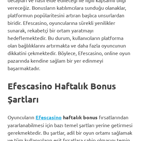
vereceğiz. Bonusların katılımcılara sunduğu olanaklar,
platformun popülaritesini artıran başlıca unsurlardan
biridir. Efescasino, oyuncularına sürekli yenilikler
sunarak, rekabetçi bir ortam yaratmayı
hedeflemektedir. Bu durum, kullanıcıların platforma
olan bağlılıklarını artırmakta ve daha fazla oyuncunun
dikkatini çekmektedir. Böylece, Efescasino, online oyun
pazarında kendine sağlam bir yer edinmeyi
başarmaktadır.
Efescasino Haftalık Bonus
Şartları
Oyuncuların
Efescasino
haftalık bonus
fırsatlarından
yararlanabilmesi için bazı temel şartları yerine getirmesi
gerekmektedir. Bu şartlar, adil bir oyun ortamı sağlamak
ve tüm kullanıcıların eşit fırsatlara sahip olmasını temin