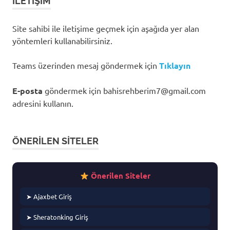
İLETIŞIM
Site sahibi ile iletişime geçmek için aşağıda yer alan
yöntemleri kullanabilirsiniz.
Teams üzerinden mesaj göndermek için
Tıklayın
E-posta
göndermek için
bahisrehberim7@gmail.com
adresini kullanın.
ÖNERILEN SITELER
Önerilen Siteler
➤ Ajaxbet Giriş
➤ Sheratonking Giriş