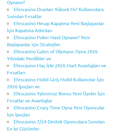
Oynanır?
Efescasino Oranları Yüksek Mı? Kullanıcılara
Sunulan Fırsatlar
Efescasino Hesap Kapatma Yeni Başlayanlar
İçin Kapatma Adımları
Efescasino Poker Nasıl Oynanır? Yeni
Başlayanlar için Stratejiler
Efescasino Gates of Olympus Oyna 2026
Yılındaki Yenilikler ve
Efescasino Maç İzle 2026 Mart Avantajları ve
Fırsatları
Efescasino Mobil Giriş Mobil Kullanıcılar İçin
2026 İpuçları ve
Efescasino Yatırımsız Bonus Yeni Üyeler İçin
Fırsatlar ve Avantajlar
Efescasino Crazy Time Oyna Yeni Oyuncular
İçin İpuçları
Efescasino 7/24 Destek Oyunculara Sunulan
En İyi Çözümler