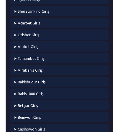
➤ Sheratonking Giriş
➤ Acarbet Giriş
➤ Orisbet Giriş
➤ Alobet Giriş
➤ Tamambet Giriş
➤ Alfabahis Giriş
➤ Bahisbudur Giriş
➤ Bahis1000 Giriş
➤ Betgar Giriş
➤ Beinwon Giriş
➤ Casinowon Giriş