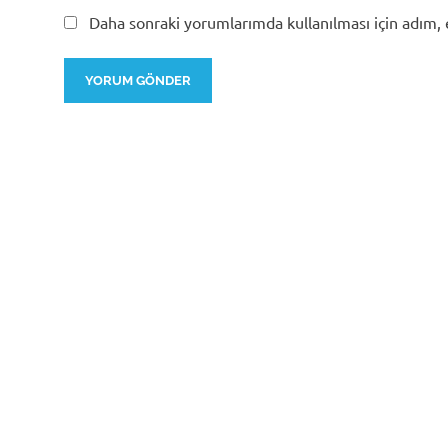
Daha sonraki yorumlarımda kullanılması için adım, 