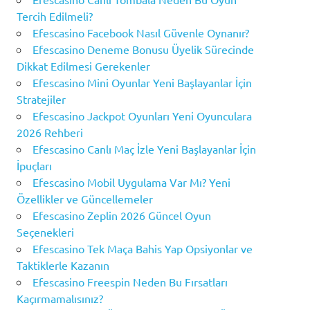
Tercih Edilmeli?
Efescasino Facebook Nasıl Güvenle Oynanır?
Efescasino Deneme Bonusu Üyelik Sürecinde
Dikkat Edilmesi Gerekenler
Efescasino Mini Oyunlar Yeni Başlayanlar İçin
Stratejiler
Efescasino Jackpot Oyunları Yeni Oyunculara
2026 Rehberi
Efescasino Canlı Maç İzle Yeni Başlayanlar İçin
İpuçları
Efescasino Mobil Uygulama Var Mı? Yeni
Özellikler ve Güncellemeler
Efescasino Zeplin 2026 Güncel Oyun
Seçenekleri
Efescasino Tek Maça Bahis Yap Opsiyonlar ve
Taktiklerle Kazanın
Efescasino Freespin Neden Bu Fırsatları
Kaçırmamalısınız?