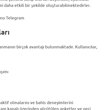
ni daha etkili bir şekilde oluşturabilmektedirler.
arı
anmanın birçok avantajı bulunmaktadır. Kullanıcılar,
aşımı
aktif olmalarını ve bahis deneyimlerini
gram kanalı üzerinden yürütülen anketler ve geri