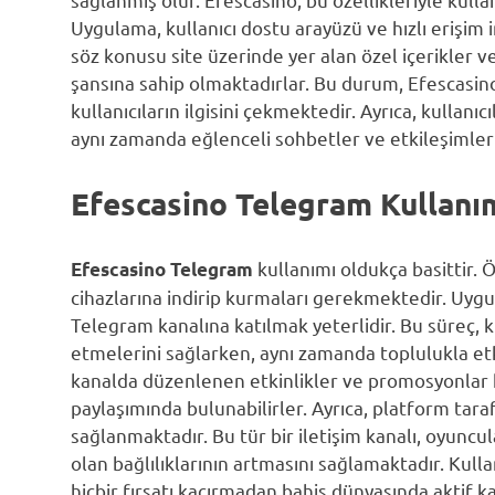
Uygulama, kullanıcı dostu arayüzü ve hızlı erişim i
söz konusu site üzerinde yer alan özel içerikler 
şansına sahip olmaktadırlar. Bu durum, Efescasin
kullanıcıların ilgisini çekmektedir. Ayrıca, kullan
aynı zamanda eğlenceli sohbetler ve etkileşimler i
Efescasino Telegram Kullanı
kullanımı oldukça basittir. 
Efescasino Telegram
cihazlarına indirip kurmaları gerekmektedir. Uy
Telegram kanalına katılmak yeterlidir. Bu süreç, kul
etmelerini sağlarken, aynı zamanda toplulukla etk
kanalda düzenlenen etkinlikler ve promosyonlar hak
paylaşımında bulunabilirler. Ayrıca, platform tara
sağlanmaktadır. Bu tür bir iletişim kanalı, oyuncu
olan bağlılıklarının artmasını sağlamaktadır. Kulla
hiçbir fırsatı kaçırmadan bahis dünyasında aktif k