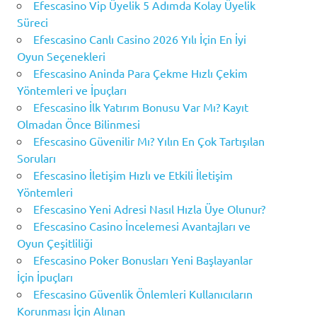
Efescasino Vip Üyelik 5 Adımda Kolay Üyelik
Süreci
Efescasino Canlı Casino 2026 Yılı İçin En İyi
Oyun Seçenekleri
Efescasino Aninda Para Çekme Hızlı Çekim
Yöntemleri ve İpuçları
Efescasino İlk Yatırım Bonusu Var Mı? Kayıt
Olmadan Önce Bilinmesi
Efescasino Güvenilir Mı? Yılın En Çok Tartışılan
Soruları
Efescasino İletişim Hızlı ve Etkili İletişim
Yöntemleri
Efescasino Yeni Adresi Nasıl Hızla Üye Olunur?
Efescasino Casino İncelemesi Avantajları ve
Oyun Çeşitliliği
Efescasino Poker Bonusları Yeni Başlayanlar
İçin İpuçları
Efescasino Güvenlik Önlemleri Kullanıcıların
Korunması İçin Alınan