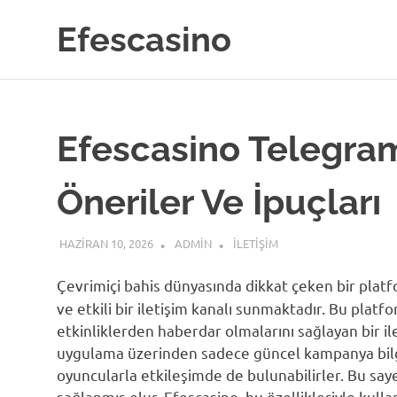
Skip
Efescasino
to
content
Efescasino Telegram 
Öneriler Ve İpuçları
HAZIRAN 10, 2026
ADMIN
İLETIŞIM
Çevrimiçi bahis dünyasında dikkat çeken bir plat
ve etkili bir iletişim kanalı sunmaktadır. Bu platfo
etkinliklerden haberdar olmalarını sağlayan bir ile
uygulama üzerinden sadece güncel kampanya bilg
oyuncularla etkileşimde de bulunabilirler. Bu say
sağlanmış olur. Efescasino, bu özellikleriyle kul